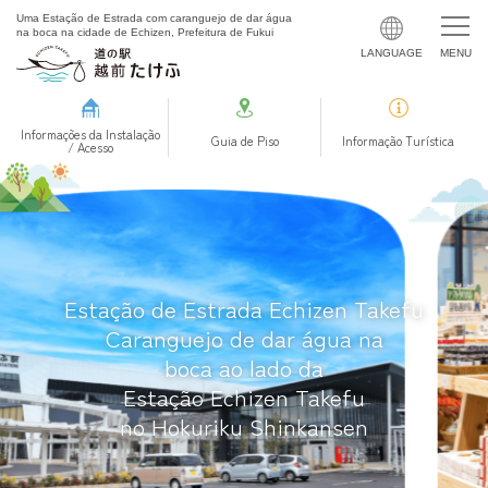
Uma Estação de Estrada com caranguejo de dar água
na boca na cidade de Echizen, Prefeitura de Fukui
Informações da Instalação
Guia de Piso
Informação Turística
/ Acesso
Estação de Estrada Echizen Takefu
Caranguejo de dar água na
boca ao lado da
Estação Echizen Takefu
no Hokuriku Shinkansen