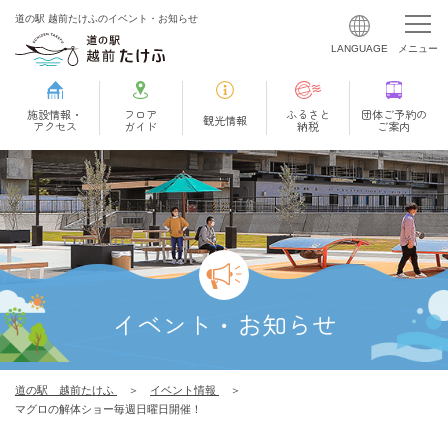
道の駅 越前たけふのイベント・お知らせ
施設情報・
フロア
ふるさと
団体ご予約の
観光情報
アクセス
ガイド
納税
ご案内
イベント・お知らせ
道の駅 越前たけふ
イベント情報
マグロの解体ショー毎週日曜日開催！