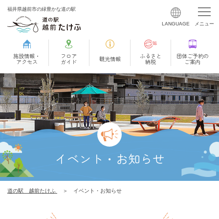
福井県越前市の緑豊かな道の駅
施設情報・
フロア
ふるさと
団体ご予約の
観光情報
アクセス
ガイド
納税
ご案内
イベント・お知らせ
道の駅 越前たけふ
イベント・お知らせ